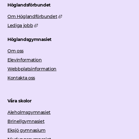
Höglandsförbundet
Länk till annan webbplats, öppnas i 
Om Höglandförbundet
Länk till annan webbplats, öppnas i nytt fönster
Lediga jobb
Höglandsgymnasiet
Om oss
Elevinformation
Webbplatsinformation
Kontakta oss
Våra skolor
Aleholmsgymnasiet
Brinellgymnasiet
Eksjö gymnasium