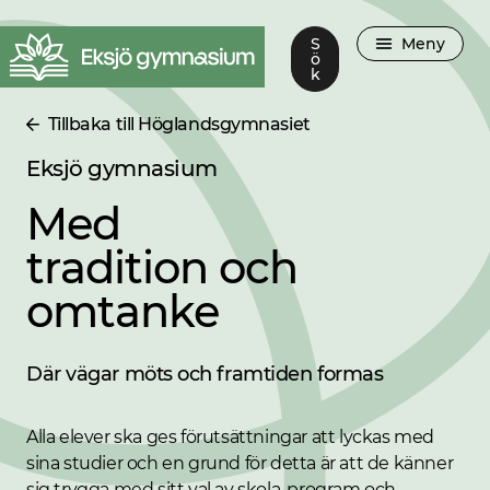
S
Meny
ö
k
Tillbaka till Höglandsgymnasiet
Eksjö gymnasium
Med
tradition och
omtanke
Där vägar möts och framtiden formas
Alla elever ska ges förutsättningar att lyckas med
sina studier och en grund för detta är att de känner
sig trygga med sitt val av skola, program och