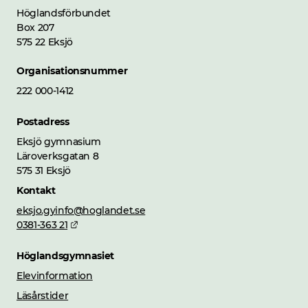
Höglandsförbundet
Box 207
575 22 Eksjö
Organisationsnummer
222 000-1412
Postadress
Eksjö gymnasium
Läroverksgatan 8
575 31 Eksjö
Kontakt
eksjo.gyinfo@hoglandet.se
Länk till annan webbplats.
0381-363 21
Höglandsgymnasiet
Elevinformation
Läsårstider