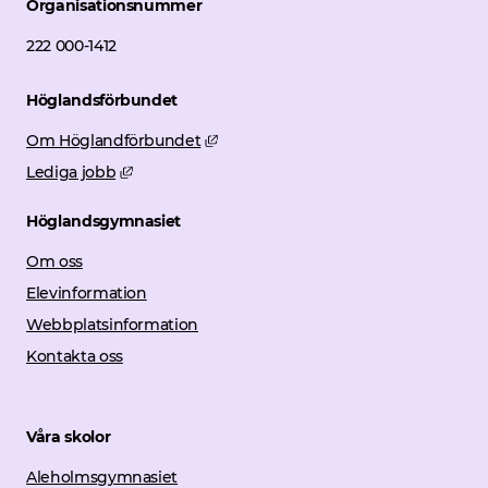
Organisationsnummer
222 000-1412
Höglandsförbundet
Länk till annan webbplats, öppnas i 
Om Höglandförbundet
Länk till annan webbplats, öppnas i nytt fönster
Lediga jobb
Höglandsgymnasiet
Om oss
Elevinformation
Webbplatsinformation
Kontakta oss
Våra skolor
Aleholmsgymnasiet