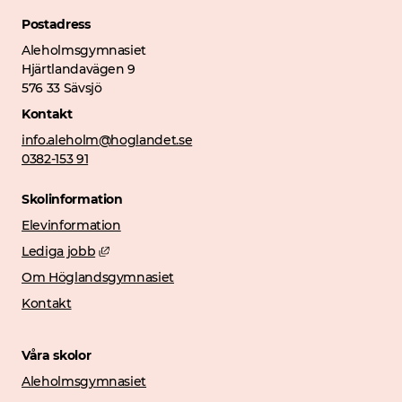
Postadress
Aleholmsgymnasiet
Hjärtlandavägen 9
576 33 Sävsjö
Kontakt
info.aleholm@hoglandet.se
0382-153 91
Skolinformation
Elevinformation
Länk till annan webbplats, öppnas i nytt fönster
Lediga jobb
Om Höglandsgymnasiet
Kontakt
Våra skolor
Aleholmsgymnasiet