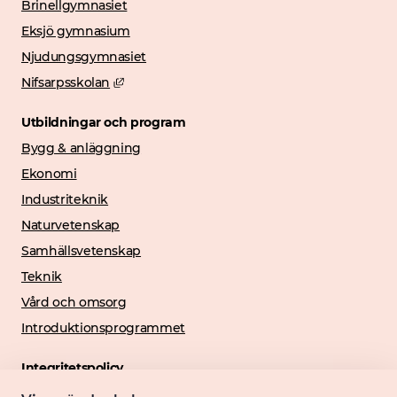
Brinellgymnasiet
Eksjö gymnasium
Njudungsgymnasiet
Länk till annan webbplats, öppnas i nytt föns
Nifsarpsskolan
Utbildningar och program
Bygg & anläggning
Ekonomi
Industriteknik
Naturvetenskap
Samhällsvetenskap
Teknik
Vård och omsorg
Introduktionsprogrammet
Integritetspolicy
Länk till annan webbplats, öppnas 
Personuppgiftshantering